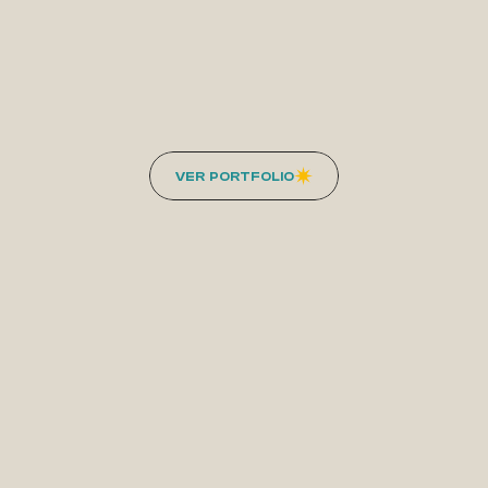
Surfeamos
la
ola
juntos
VER  PORTFOLIO